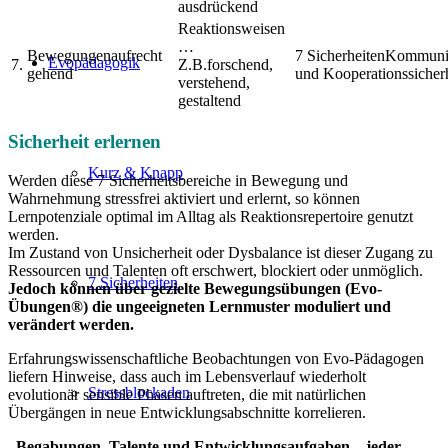
ausdrückend
aufrecht
Kommunik
Evopädagogik
7.
forschend,
gehend
und Kooperationssicher
verstehend,
gestaltend
Sicherheit erlernen
Kurz & Knapp
Werden diese 7 Sicherheitsbereiche in Bewegung und
Wahrnehmung stressfrei aktiviert und erlernt, so können
Lernpotenziale optimal im Alltag als Reaktionsrepertoire genutzt
werden.
Im Zustand von Unsicherheit oder Dysbalance ist dieser Zugang zu
Ressourcen und Talenten oft erschwert, blockiert oder unmöglich.
7 Sicherheiten
Jedoch können über gezielte Bewegungsübungen (Evo-
Übungen®) die ungeeigneten Lernmuster moduliert und
verändert werden.
Erfahrungswissenschaftliche Beobachtungen von Evo-Pädagogen
liefern Hinweise, dass auch im Lebensverlauf wiederholt
Stressblockaden
evolutionär sensible Phasen auftreten, die mit natürlichen
Übergängen in neue Entwicklungsabschnitte korrelieren.
„Begabungen, Talente und Entwicklungsaufgaben – jeder