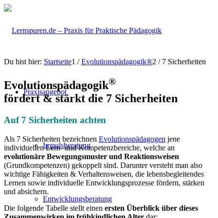
Du bist hier:
Startseite
1
/
Evolutionspädagogik®
2
/
7 Sicherheiten
®
Evolutionspädagogik
Praxisangebot
fördert & stärkt die 7 Sicherheiten
Auf 7 Sicherheiten achten
Als 7 Sicherheiten bezeichnen
Evolutionspädagogen
jene
Impulsberatung
individuellen Lern- und Kompetenzbereiche, welche an
evolutionäre Bewegungsmuster und Reaktionsweisen
(Grundkompetenzen) gekoppelt sind. Darunter versteht man also
wichtige Fähigkeiten & Verhaltensweisen, die lebensbegleitendes
Lernen sowie individuelle Entwicklungsprozesse fördern, stärken
und absichern.
Entwicklungsberatung
Die folgende Tabelle stellt einen
ersten Überblick über dieses
Zusammenwirken im frühkindlichen Alter
dar: