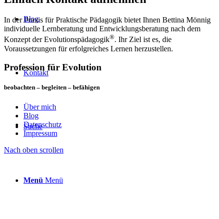
Blog
In der Praxis für Praktische Pädagogik bietet Ihnen Bettina Mönnig
individuelle Lernberatung und Entwicklungsberatung nach dem
®
Konzept der Evolutionspädagogik
. Ihr Ziel ist es, die
Voraussetzungen für erfolgreiches Lernen herzustellen.
Profession für Evolution
Kontakt
beobachten – begleiten – befähigen
Über mich
Blog
Datenschutz
Suche
Impressum
Nach oben scrollen
Menü
Menü