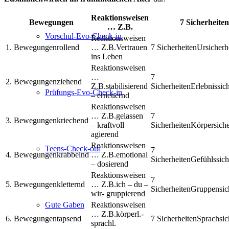
Reaktionsweisen
Bewegungen
7 Sicherheiten
… Z.B.
Vorschul-Evo-Check-in
1.
rollend
Vertrauen
Ursicherh
ins Leben
2.
ziehend
stabilisierend
Erlebnissic
Prüfungs-Evo-Check-in
– erneuernd
gelassen
3.
kriechend
– kraftvoll
Körpersiche
agierend
Teens-Check-out
4.
krabbelnd
emotional
Gefühlssich
– dosierend
5.
kletternd
ich – du –
Gruppensic
wir- gruppierend
Gute Gaben
körperl.-
6.
tapsend
Sprachsic
sprachl.