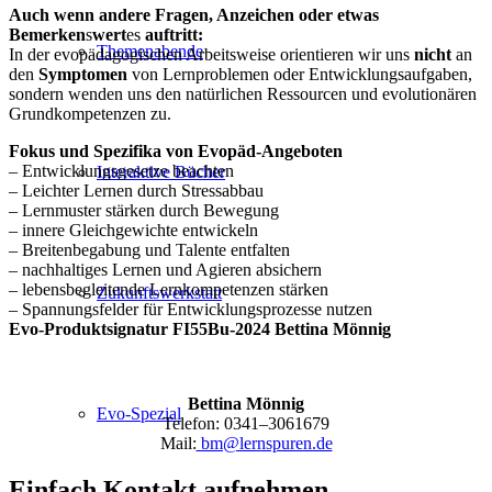
Auch wenn andere Fragen, Anzeichen oder etwas
Bemerken
s
wert
es
auftritt:
Themenabende
In der evopädagogischen Arbeitsweise orientieren wir uns
nicht
an
den
Symptomen
von Lernproblemen oder Entwicklungsaufgaben,
sondern wenden uns den natürlichen Ressourcen und evolutionären
Grundkompetenzen zu.
Fokus und Spezifika von Evopäd-Angeboten
– Entwicklungsgesetze beachten
Interaktive Bücher
– Leichter Lernen durch Stressabbau
– Lernmuster stärken durch Bewegung
– innere Gleichgewichte entwickeln
– Breitenbegabung und Talente entfalten
– nachhaltiges Lernen und Agieren absichern
– lebensbegleitende Lernkompetenzen stärken
Zukunftswerkstatt
– Spannungsfelder für Entwicklungsprozesse nutzen
Evo-Produktsignatur FI55Bu-2024 Bettina Mönnig
Bettina Mönnig
Evo-Spezial
Telefon: 0341–3061679
Mail:
bm@lernspuren.de
Einfach Kontakt aufnehmen